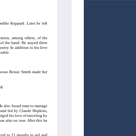
eddie Keppard. Later he left
ation, among others, of the
f the band. He stayed there
ntry. In addition to his love
rouble.
known Bessie Smith made her
ng.
He also found time to manage
 band led by Claude Hopkins,
lged his love of traveling by
 also on tour. After this he
ced to 11 months in jail and