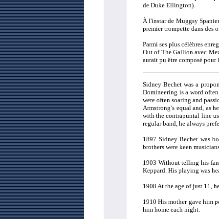
de Duke Ellington).
À l'instar de Muggsy Spanier
premier trompette dans des or
Parmi ses plus célèbres enreg
Out of The Gallion avec M
aurait pu être composé pour l
Sidney Bechet was a propone
Domineering is a word often 
were often soaring and passi
Armstrong’s equal and, as h
with the contrapuntal line u
regular band, he always prefe
1897 Sidney Bechet was born
brothers were keen musicians
1903 Without telling his fam
Keppard. His playing was he
1908 At the age of just 11, 
1910 His mother gave him per
him home each night.