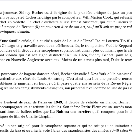
 jeunesse, Sidney Bechet est à l'origine de la première critique de jazz un peu 
thern Syncopated Orchestra dirigé par le compositeur Will Marion Cook, qui refusait 
het en vedette. Le chef d'orchestre suisse Ernest Ansermet, qui eut plusieurs foi
it à propos de Bechet:
(Il) ne peut rien dire de son art, sauf qu'il suit sa propre voie
r swinguera demain.
'une famille créole, il a étudié auprès de Louis dit "Papa" Tio et Lorenzo Tio fils
rs Chicago et y travaille avec deux célèbres exilés, le trompettiste Freddie Keppard
ondres où il découvre le saxophone soprano, instrument plus dominant que la clari
ant vibrato qui est son signe distinctif.En juin 1924, Sidney Bechet, joint le
e en Nouvelle-Angleterre avec eux. Moins de trois mois plus tard, Duke le renvoi
our cause de bagarre dans un hôtel, Bechet s'installe à New York où le pianiste 
 particulier aux côtés de Louis Armstrong. C'est ainsi qu'a lieu une première renco
blèmes le ramènent en Europe où il passe quatre ans au sein de la Revue Nègre 
 réalise ses enregistrements classiques, son principal rival comme soliste de jazz 
 au
Festival de jazz de Paris en 1949
, il décide de s'établir en France. Bechet
 accompagnateurs et attirant les foules. Son thème
Petite Fleur
est un succès mond
artitions de ballets telles que
La Nuit est une sorcière
qu'il compose pour le d
iques de film de Charlie Chaplin.
ouvé un son original pour le saxophone soprano et qui ne soit pas une imitation d
pressifs du jazz et ouvrira la voie à bien des saxophonistes des années 30-40 (Ben W