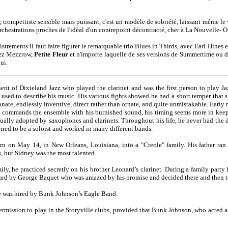
, trompettiste sensible mais puissant, c'est un modèle de sobriété, laissant même le
chestrations proches de l'idéal d'un contrepoint décontracté, cher à La Nouvelle- O
istrements il faut faire figurer le remarquable trio Blues in Thirds, avec Earl Hine
ezz Mezzrow,
Petite Fleur
et n'importe laquelle de ses versions de Summertime ou 
ui.
nt of Dixieland Jazz who played the clarinet and was the first person to play 
used to describe his music. His various fights showed he had a short temper that s
onate, endlessly inventive, direct rather than ornate, and quite unmistakable. Early
e commands the ensemble with his burnished sound, his timing seems more in keep
sually adopted by saxophones and clarinets. Throughout his life, he never had the d
rred to be a soloist and worked in many different bands.
 on May 14, in New Orleans, Louisiana, into a "Creole" family. His father ran 
, but Sidney was the most talented.
ily, he practiced secretly on his brother Leonard’s clarinet. During a family party
ard by George Baquet who was amazed by his promise and decided there and then to
he was hired by Bunk Johnson’s Eagle Band.
mission to play in the Storyville clubs, provided that Bunk Johnson, who acted a