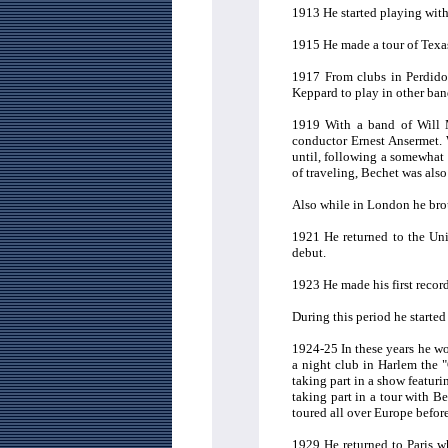
1913 He started playing wit
1915 He made a tour of Texas
1917 From clubs in Perdido 
Keppard to play in other ban
1919 With a band of Will M
conductor Ernest Ansermet.
until, following a somewhat 
of traveling, Bechet was also
Also while in London he bro
1921 He returned to the Un
debut.
1923 He made his first recor
During this period he started
1924-25 In these years he w
a night club in Harlem the 
taking part in a show featur
taking part in a tour with 
toured all over Europe befor
1929 He returned to Paris w