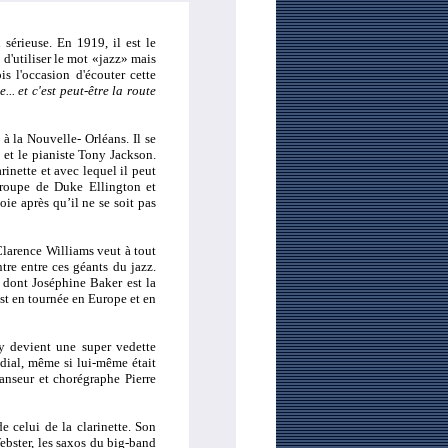
sérieuse. En 1919, il est le
d'utiliser le mot «jazz» mais
s l'occasion d'écouter cette
... et c'est peut-être la route
 à la Nouvelle- Orléans. Il se
 et le pianiste Tony Jackson.
nette et avec lequel il peut
 groupe de Duke Ellington et
e après qu’il ne se soit pas
Clarence Williams veut à tout
ntre entre ces géants du jazz.
dont Joséphine Baker est la
est en tournée en Europe et en
 y devient une super vedette
ial, même si lui-même était
anseur et chorégraphe Pierre
e celui de la clarinette. Son
ebster, les saxos du big-band