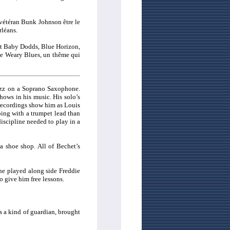
 vétéran Bunk Johnson être le
rléans.
s et Baby Dodds, Blue Horizon,
de Weary Blues, un thême qui
Jazz on a Soprano Saxophone.
hows in his music. His solo’s
 recordings show him as Louis
ing with a trumpet lead than
iscipline needed to play in a
a shoe shop. All of Bechet’s
 he played along side Freddie
 give him free lessons.
s a kind of guardian, brought