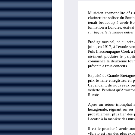
Musicien cosmopolite dès sa
clarinettiste soliste du Sou
tenait beaucoup à avoir Bec
formation à Londres, écriva
sur laquelle le monde entie
Prodige musical, né au sein d
joint, en 1917, à l'exode ve
Puis il accompagne Cook à L
aisément produire le palpit
commence la deuxième tourné
présenté à trois concerts.
Expulsé de Grande-Bretagne p
prix le faire enregistrer, en
Cependant, de nouveaux pro
vedette. Pendant qu'Armstrong
Russie.
Après un retour triomphal
hexagonale, régnant sur ses
probablement plus fier des p
Lacotte à la manière des mus
Il est le premier à avoir tr
vibrato est l'un des plus ex