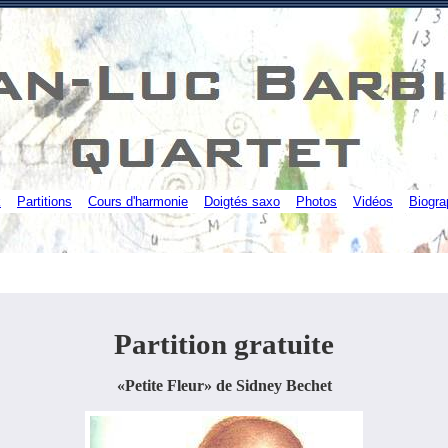
k
Partitions
Cours d'harmonie
Doigtés saxo
Photos
Vidéos
Biogra
Partition gratuite
«Petite Fleur» de Sidney Bechet