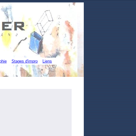
phie
Stages d'impro
Liens