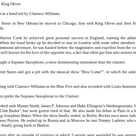
h King Oliver
 in a band led by Clarence Williams.
Street in New Orleans he moved to Chicago, first with King Oliver and then Fr
ds.
arion Cook he achieved great personal success in England, earning the admir
 When the band broke up he decided to stay in London with some other members o
immoral adventure, he was hauled before the magistrates and expelled from the cou
 well known for his love of the opposite sex, a fact that often got him into serious t
ught a Soprano Saxophone, a more domineering instrument than the clarinet.
ited States and got a job with the musical show "How Come?", in which the un
ding with Clarence Williams in the Blue Five and also recorded with Louis Armstro
 to prefer the Soprano Saxophone to the Clarinet.
orked with Mamie Smith, James P. Johnson and Duke Ellington’s Washingtonians. 
"Club Basha", but soon gotten tired of that. He also made his debut in Paris in a
ing Josephine Baker. When the show finally ended, in Berlin, Bechet once more indu
Benny Peyton. He ended up in Russia and in Moscow he met Tommy Ladnier, who was
e finally going back to Harlem.
here after an episode of violence in which 3 people were wounded he was senten