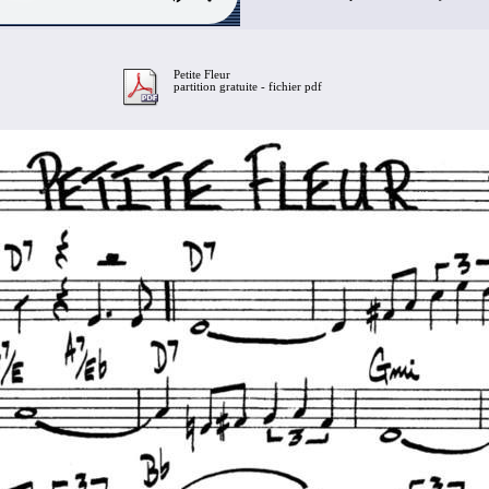
Petite Fleur
partition gratuite - fichier pdf