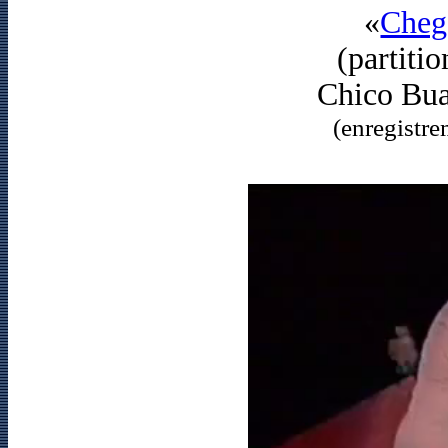
«
Cheg
(partiti
Chico Bu
(enregistre