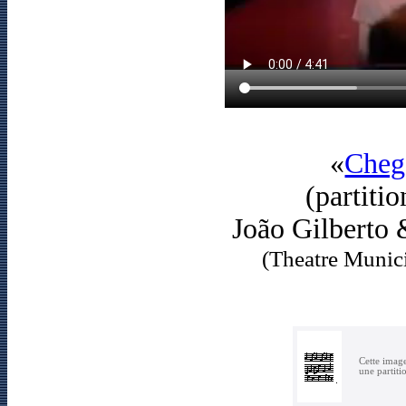
«
Cheg
(partiti
João Gilberto 
(Theatre Munici
Cette imag
une partiti