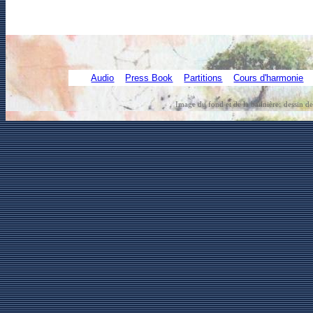
Audio
Press Book
Partitions
Cours d'harmonie
Image du fond et de la bannière:
dessin d