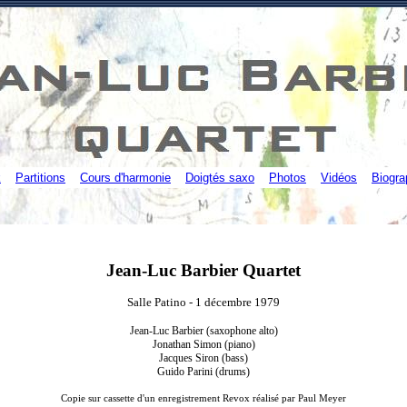
k
Partitions
Cours d'harmonie
Doigtés saxo
Photos
Vidéos
Biogra
Jean-Luc B
arbier Quartet
Salle Patino - 1 décembre 1979
Jean-Luc Barbier (saxophone alto)
Jonathan Simon (piano)
Jacques Siron (bass)
Guido Parini (drums)
Copie sur cassette d'un enregistrement Revox réalisé par Paul Meyer