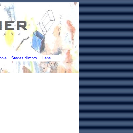
phie
Stages d'impro
Liens