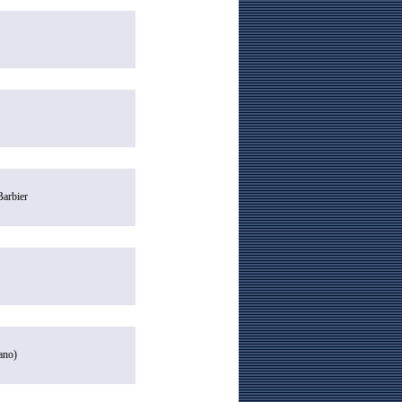
Barbier
ano)